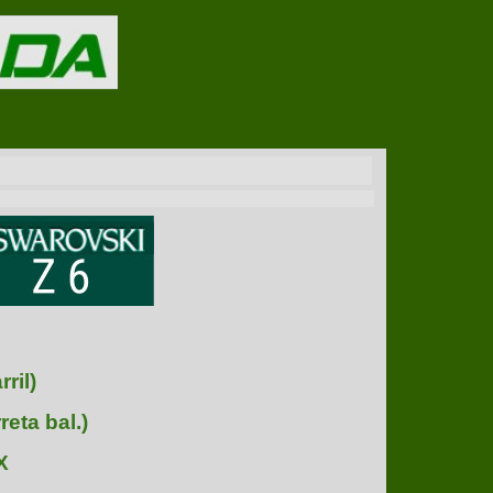
ril)
reta bal.)
X