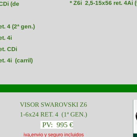
* Z6i 2,5-15x56 ret. 4Ai (
 CDi (de
t. 4 (2ª gen.)
t. 4i
et. CDi
t. 4i (carril)
VISOR SWAROVSKI Z6
1-6x24 RET. 4 (1ª GEN.)
PV
:
995 €
iva,envio y seguro incluidos