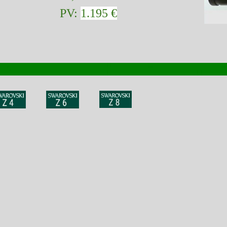
PV:
1.195 €