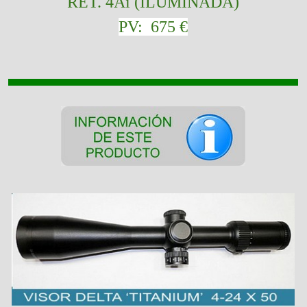
RET. 4Ai (ILUMINADA)
PV: 675 €