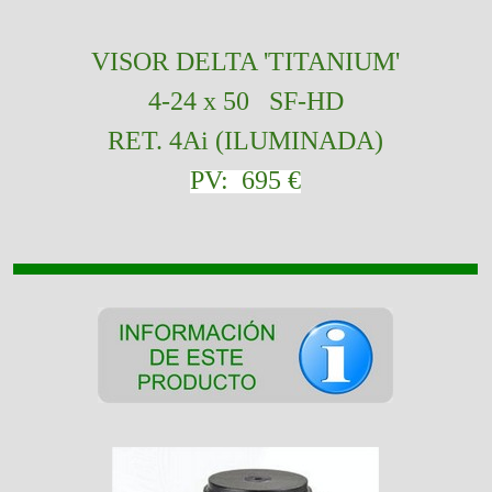
VISOR
DELTA 'TITANIUM'
4-24 x 50 SF-HD
RET. 4Ai (ILUMINADA)
PV: 69
5 €