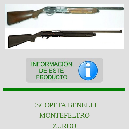
ESCOPETA BENELLI
MONTEFELTRO
ZURDO