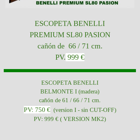
ESCOPETA BENELLI
PREMIUM SL80 PASION
cañón de 66 / 71 cm.
PV.
999 €
ESCOPETA BENELLI
BELMONTE I (madera)
cañón de 61 / 66 / 71 cm.
PV: 750 €
(version I - sin CUT-OFF)
PV: 999 € ( VERSION MK2)