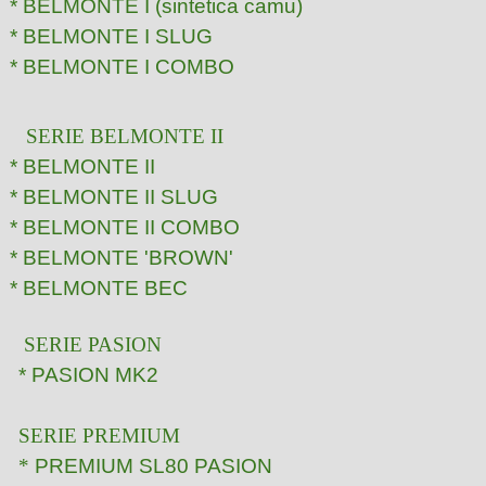
* BELMONTE I (sintetica camu)
* BELMONTE I SLUG
* BELMONTE I COMBO
SERIE BELMONTE II
* BELMONTE II
* BELMONTE II SLUG
* BELMONTE II COMBO
* BELMONTE 'BROWN'
* BELMONTE BEC
SERIE PASION
* PASION MK2
SERIE PREMIUM
*
PREMIUM SL80 PASION