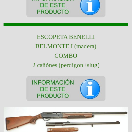
ESCOPETA BENELLI
BELMONTE I (madera)
COMBO
2 cañónes
(perdigon+slug)