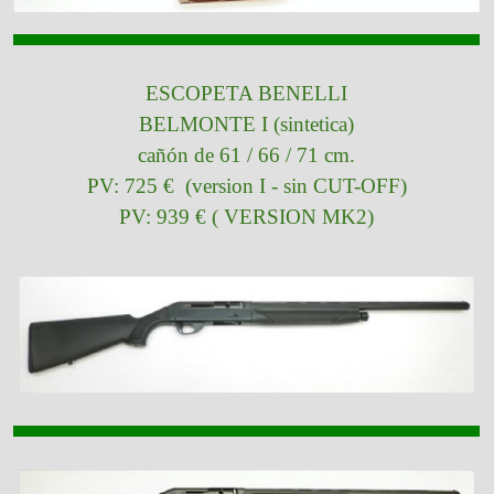
ESCOPETA BENELLI
BELMONTE I (sintetica)
cañón de 61 / 66 / 71 cm.
PV: 725 € (version I - sin CUT-OFF)
PV: 939 € ( VERSION MK2)