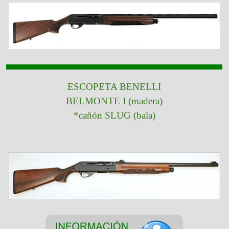
ESCOPETA BENELLI
BELMONTE I (madera)
*cañón SLUG (bala)