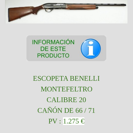
ESCOPETA BENELLI
MONTEFELTRO
CALIBRE 20
CAÑÓN DE 66 / 71
PV :
1.275 €