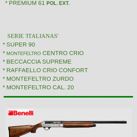
* PREMIUM 61
POL. EXT.
SERIE 'ITALIANAS'
* SUPER 90
*
CENTRO CRIO
MONTEFELTRO
* BECCACCIA SUPREME
* RAFFAELLO CRIO CONFORT
* MONTEFELTRO ZURDO
* MONTEFELTRO CAL. 20